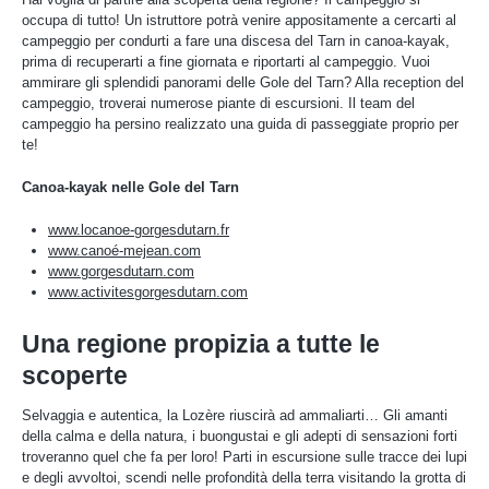
occupa di tutto! Un istruttore potrà venire appositamente a cercarti al
campeggio per condurti a fare una discesa del Tarn in canoa-kayak,
prima di recuperarti a fine giornata e riportarti al campeggio. Vuoi
ammirare gli splendidi panorami delle Gole del Tarn? Alla reception del
campeggio, troverai numerose piante di escursioni. Il team del
campeggio ha persino realizzato una guida di passeggiate proprio per
te!
Canoa-kayak nelle Gole del Tarn
www.locanoe-gorgesdutarn.fr
www.canoé-mejean.com
www.gorgesdutarn.com
www.activitesgorgesdutarn.com
Una regione propizia a tutte le
scoperte
Selvaggia e autentica, la Lozère riuscirà ad ammaliarti… Gli amanti
della calma e della natura, i buongustai e gli adepti di sensazioni forti
troveranno quel che fa per loro! Parti in escursione sulle tracce dei lupi
e degli avvoltoi, scendi nelle profondità della terra visitando la grotta di