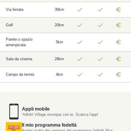
Via ferrata
30km
Golf
20km
Parete o spazio
5km
arrampicata
Sala da cinema
28km
Campo da tennis
4km
Appli mobile
Yelloh! Village ovunque con te. Scarica l'app!
Il mio programma fedeltà
Andrai matto dei vantaggi del programma Yelloh! Plus