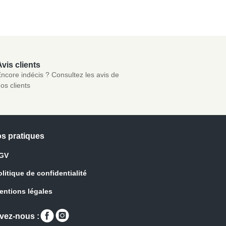
vis clients
ncore indécis ? Consultez les avis de
os clients
os pratiques
GV
olitique de confidentialité
entions légales
Retrouvez-
Retrouvez-
vez-nous :
nous
nous