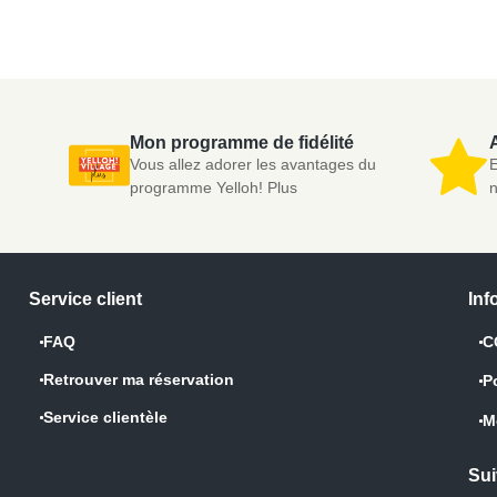
Mon programme de fidélité
A
Vous allez adorer les avantages du
E
programme Yelloh! Plus
n
Service client
Inf
FAQ
C
Retrouver ma réservation
P
Service clientèle
M
Sui