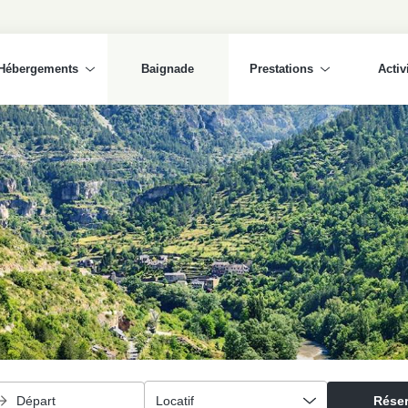
Hébergements
Baignade
Prestations
Activ
Départ
Locatif
Réser